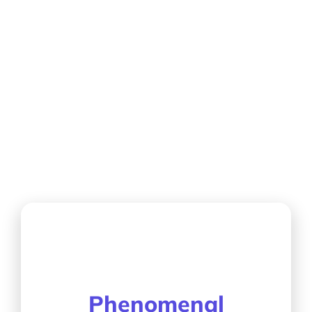
of mind and
financial
freedom…
Phenomenal