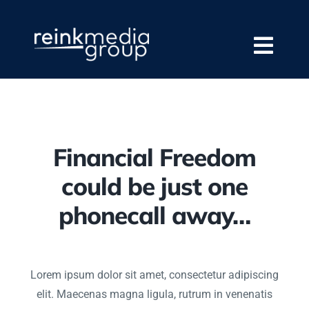
Skip
to
content
Togg
Navi
Team
Our Culture
Portfolio
Financial Freedom
Mission
could be just one
phonecall away…
Contact Us
Lorem ipsum dolor sit amet, consectetur adipiscing
elit. Maecenas magna ligula, rutrum in venenatis