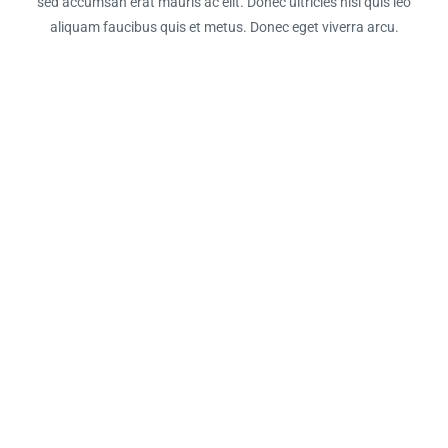
sed accumsan erat mauris ac elit. Donec ultricies nisi quis leo
aliquam faucibus quis et metus. Donec eget viverra arcu.
We‘ve helped
thousands of
people
achieve peace